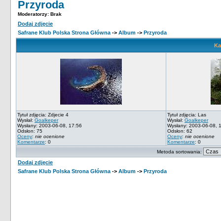
Przyroda
Moderatorzy: Brak
Dodaj zdjęcie
Safrane Klub Polska Strona Główna
->
Album
->
Przyroda
Ka
Tytuł zdjęcia: Zdjecie 4
Tytuł zdjęcia: Las
Wysłał:
Goalkeper
Wysłał:
Goalkeper
Wysłany: 2003-06-08, 17:56
Wysłany: 2003-06-08, 
Odsłon: 75
Odsłon: 62
Oceny
:
nie ocenione
Oceny
:
nie ocenione
Komentarze
: 0
Komentarze
: 0
Metoda sortowania:
Dodaj zdjęcie
Safrane Klub Polska Strona Główna
->
Album
->
Przyroda