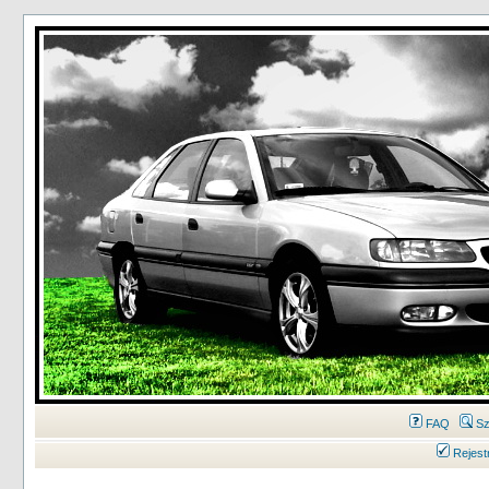
FAQ
Sz
Rejest