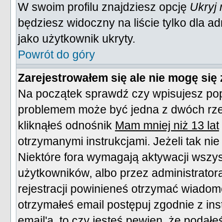
W swoim profilu znajdziesz opcję
Ukryj
będziesz widoczny na liście tylko dla ad
jako użytkownik ukryty.
Powrót do góry
Zarejestrowałem się ale nie mogę się
Na początek sprawdź czy wpisujesz popr
problemem może być jedna z dwóch rzec
kliknąłeś odnośnik
Mam mniej niż 13 lat
otrzymanymi instrukcjami. Jeżeli tak ni
Niektóre fora wymagają aktywacji wszy
użytkowników, albo przez administrator
rejestracji powinieneś otrzymać wiadom
otrzymałeś email postępuj zgodnie z ins
email'a, to czy jesteś pewien, że pod