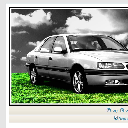
FAQ
Sz
Rejest