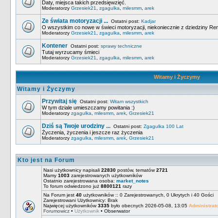
Daty, miejsca takich przedsięwzięć.
Moderatorzy
Grzesiek21
,
zgagulka
,
milesmm
,
arek
Ze świata motoryzacji ...
Ostatni post:
Kadjar
O wszystkim co nowe w świeci motoryzacji, niekoniecznie z dziedziny Ren
Moderatorzy
Grzesiek21
,
zgagulka
,
milesmm
,
arek
Kontener
Ostatni post:
sprawy techniczne
Tutaj wyrzucamy śmieci
Moderatorzy
Grzesiek21
,
zgagulka
,
milesmm
,
arek
Witamy i Życzymy
Witamy i Życzymy
Przywitaj się
Ostatni post:
Witam wszystkich
W tym dziale umieszczamy powitania :)
Moderatorzy
zgagulka
,
milesmm
,
arek
,
Grzesiek21
Dziś są Twoje urodziny ...
Ostatni post:
Zgagulka 100 Lat
Życzenia, życzenia i jeszcze raz życzenia
Moderatorzy
zgagulka
,
milesmm
,
arek
,
Grzesiek21
Kto jest na Forum
Nasi użytkownicy napisali
22830
postów, tematów
2721
Mamy
1003
zarejestrowanych użytkowników
Ostatnio zarejestrowana osoba:
market_notes
To forum odwiedzono już
8800121
razy
Na Forum jest
40
użytkowników :: 0 Zarejestrowanych, 0 Ukrytych i 40 Gości
Zarejestrowani Użytkownicy: Brak
Najwięcej użytkowników
3335
było obecnych 2026-05-08, 13:05
Administrat
Forumowicz
•
Użytkownik
•
Obserwator