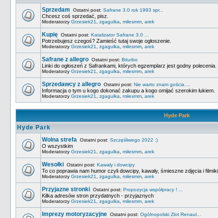
Sprzedam
Ostatni post:
Safrane 3.0 rok 1993 spr...
Chcesz coś sprzedać, pisz.
Moderatorzy
Grzesiek21
,
zgagulka
,
milesmm
,
arek
Kupię
Ostatni post:
Katalizator Safrane 3.0 ...
Potrzebujesz czegoś? Zamieść tutaj swoje ogłoszenie.
Moderatorzy
Grzesiek21
,
zgagulka
,
milesmm
,
arek
Safrane z allegro
Ostatni post:
Biturbo
Linki do ogłoszeń z Safrankami, których egzemplarz jest godny polecenia
Moderatorzy
Grzesiek21
,
zgagulka
,
milesmm
,
arek
Sprzedawcy z allegro
Ostatni post:
Nie warto znam gościa....
Informacja o tym u kogo dokonać zakupu a kogo omijać szerokim łukiem.
Moderatorzy
Grzesiek21
,
zgagulka
,
milesmm
,
arek
Hyde Park
Hyde Park
Wolna strefa
Ostatni post:
Szczęśliwego 2022 :)
O wszystkim
Moderatorzy
Grzesiek21
,
zgagulka
,
milesmm
,
arek
Wesołki
Ostatni post:
Kawały i dowcipy
To co poprawia nam humor czyli dowcipy, kawały, śmieszne zdjęcia i filmiki
Moderatorzy
Grzesiek21
,
zgagulka
,
milesmm
,
arek
Przyjazne stronki
Ostatni post:
Propozycja współpracy ! ...
Kilka adresów stron przydatnych - przyjaznych
Moderatorzy
Grzesiek21
,
zgagulka
,
milesmm
,
arek
Imprezy motoryzacyjne
Ostatni post:
Ogólnopolski Zlot Renaul...