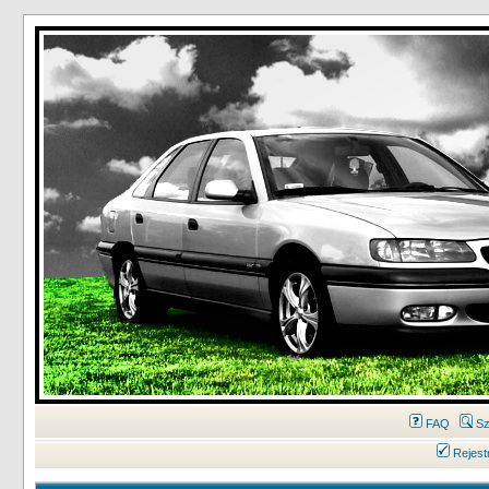
FAQ
Sz
Rejest