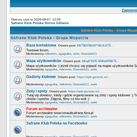
Zapomnia
Obecny czas to 2026-08-07, 12:05
Safrane Klub Polska Strona Główna
Safrane Klub Polska - Grupa Wspa
Safrane Klub Polska - Grupa Wsparcia
Baza kontaktowa
Ostatni post:
ĐĐ˝ŃĐžŃĐźĐ°ŃĐ¸Đ˛Đ˝Ń...
Testowe forum.
Moderatorzy
milesmm
,
zgagulka
,
arek
,
Grzesiek21
Mapa użytkowników
Ostatni post:
ĐĐąĐˇĐžŃ ŃŃĐżĐľŃĐ˝Ń...
Mapa użytkowników :) jeżeli chcesz się pojawić na mapie użytkowników Sa
Moderatorzy
zgagulka
,
milesmm
,
Grzesiek21
,
arek
Gadżety klubowe
Ostatni post:
https://spb-generic.ru/...
Moderatorzy
zgagulka
,
milesmm
,
Grzesiek21
,
arek
Zloty i spoty
Ostatni post:
https://spb-generic.ru/...
Tutaj się dowiesz, kiedy i gdzie organizowane są zloty i spoty klubowe :) Te
zlotów i spotów. Zdjęcia, filmy co kto woli :)
Moderatorzy
zgagulka
,
milesmm
,
Grzesiek21
,
arek
Forum archiwalne
Forum archiwalne www.renaultsafrane.fora.pl
Moderatorzy
zgagulka
,
milesmm
,
Grzesiek21
,
arek
Safrane Klub Polska na Facebooku
Moderatorzy
zgagulka
,
milesmm
,
Grzesiek21
,
arek