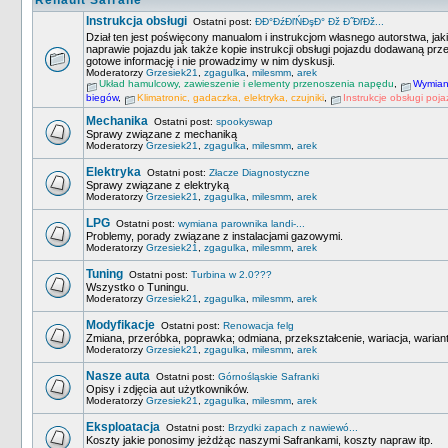
Renault Safrane
Instrukcja obsługi
Ostatni post:
ĐĐ°ĐźĐľŃĐşĐ° Đž Đ˝ĐľĐž...
Dział ten jest poświęcony manualom i instrukcjom własnego autorstwa, ja
naprawie pojazdu jak także kopie instrukcji obsługi pojazdu dodawaną pr
gotowe informację i nie prowadzimy w nim dyskusji.
Moderatorzy
Grzesiek21
,
zgagulka
,
milesmm
,
arek
Układ hamulcowy, zawieszenie i elementy przenoszenia napędu
,
Wymiana
biegów
,
Klimatronic, gadaczka, elektryka, czujniki
,
Instrukcje obsługi poj
Mechanika
Ostatni post:
spookyswap
Sprawy związane z mechaniką
Moderatorzy
Grzesiek21
,
zgagulka
,
milesmm
,
arek
Elektryka
Ostatni post:
Złacze Diagnostyczne
Sprawy związane z elektryką
Moderatorzy
Grzesiek21
,
zgagulka
,
milesmm
,
arek
LPG
Ostatni post:
wymiana parownika landi-...
Problemy, porady związane z instalacjami gazowymi.
Moderatorzy
Grzesiek21
,
zgagulka
,
milesmm
,
arek
Tuning
Ostatni post:
Turbina w 2.0???
Wszystko o Tuningu.
Moderatorzy
Grzesiek21
,
zgagulka
,
milesmm
,
arek
Modyfikacje
Ostatni post:
Renowacja felg
Zmiana, przeróbka, poprawka; odmiana, przekształcenie, wariacja, wariant
Moderatorzy
Grzesiek21
,
zgagulka
,
milesmm
,
arek
Nasze auta
Ostatni post:
Górnośląskie Safranki
Opisy i zdjęcia aut użytkowników.
Moderatorzy
Grzesiek21
,
zgagulka
,
milesmm
,
arek
Eksploatacja
Ostatni post:
Brzydki zapach z nawiewó...
Koszty jakie ponosimy jeżdżąc naszymi Safrankami, koszty napraw itp.