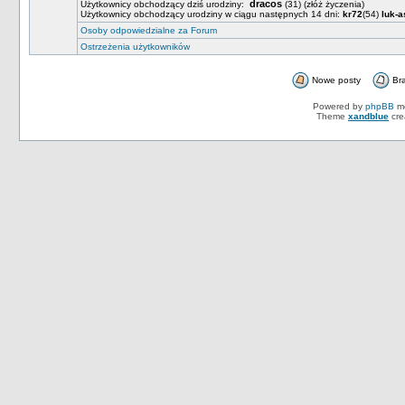
dracos
Użytkownicy obchodzący dziś urodziny:
(31)
(złóż życzenia)
Użytkownicy obchodzący urodziny w ciągu następnych 14 dni:
kr72
(54)
luk-a
Osoby odpowiedzialne za Forum
Ostrzeżenia użytkowników
Nowe posty
Br
Powered by
phpBB
mo
Theme
xandblue
cre