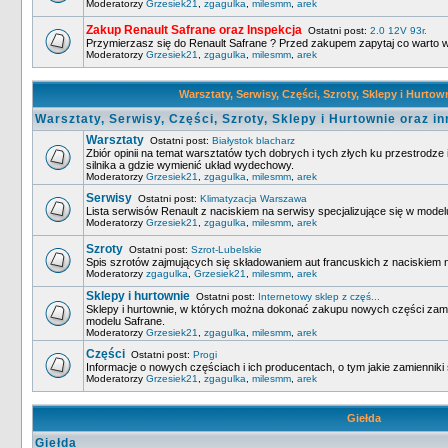
Moderatorzy
Grzesiek21
,
zgagulka
,
milesmm
,
arek
Zakup Renault Safrane oraz Inspekcja
Ostatni post:
2.0 12V 93r.
Przymierzasz się do Renault Safrane ? Przed zakupem zapytaj co warto w
Moderatorzy
Grzesiek21
,
zgagulka
,
milesmm
,
arek
Warsztaty, Serwisy, Części, Szroty, Sklepy i Hurtow
Warsztaty, Serwisy, Części, Szroty, Sklepy i Hurtownie oraz in
Warsztaty
Ostatni post:
Białystok blacharz
Zbiór opinii na temat warsztatów tych dobrych i tych złych ku przestrodze 
silnika a gdzie wymienić układ wydechowy.
Moderatorzy
Grzesiek21
,
zgagulka
,
milesmm
,
arek
Serwisy
Ostatni post:
Klimatyzacja Warszawa
Lista serwisów Renault z naciskiem na serwisy specjalizujące się w model
Moderatorzy
Grzesiek21
,
zgagulka
,
milesmm
,
arek
Szroty
Ostatni post:
Szrot-Lubelskie
Spis szrotów zajmujących się składowaniem aut francuskich z naciskiem 
Moderatorzy
zgagulka
,
Grzesiek21
,
milesmm
,
arek
Sklepy i hurtownie
Ostatni post:
Internetowy sklep z częś...
Sklepy i hurtownie, w których można dokonać zakupu nowych części zam
modelu Safrane.
Moderatorzy
Grzesiek21
,
zgagulka
,
milesmm
,
arek
Części
Ostatni post:
Progi
Informacje o nowych częściach i ich producentach, o tym jakie zamienniki 
Moderatorzy
Grzesiek21
,
zgagulka
,
milesmm
,
arek
Giełda
Giełda