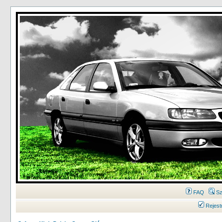
FAQ
Sz
Rejest