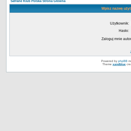
Safrane Klub Polska Strona Główna
Wpisz nazwę użyt
Użytkownik:
Hasło:
Zaloguj mnie auto
Powered by
phpBB
mo
Theme
xandblue
cre