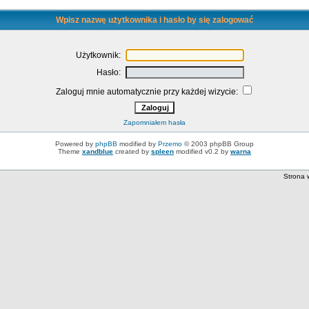
Wpisz nazwę użytkownika i hasło by się zalogować
Użytkownik:
Hasło:
Zaloguj mnie automatycznie przy każdej wizycie:
Zapomniałem hasła
Powered by
phpBB
modified by
Przemo
© 2003 phpBB Group
Theme
xandblue
created by
spleen
modified v0.2 by
warna
Strona 