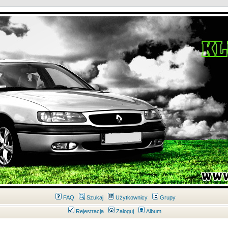
FAQ
Szukaj
Użytkownicy
Grupy
Rejestracja
Zaloguj
Album