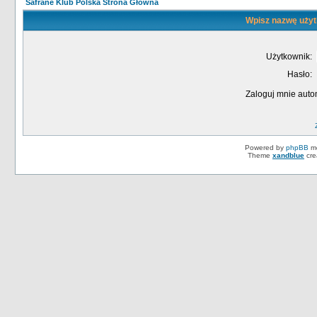
Safrane Klub Polska Strona Główna
Wpisz nazwę użyt
Użytkownik:
Hasło:
Zaloguj mnie auto
Powered by
phpBB
mo
Theme
xandblue
cre