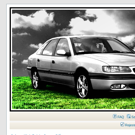
FAQ
Sz
Rejest