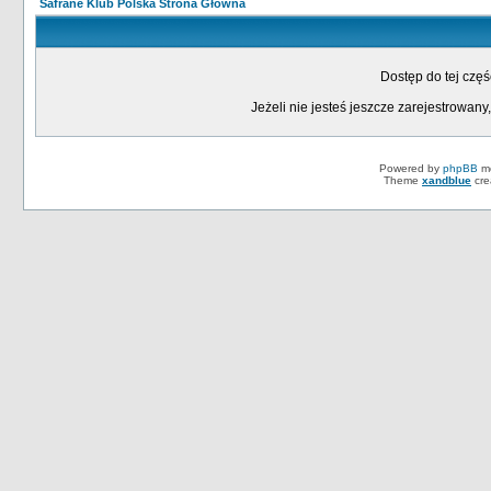
Safrane Klub Polska Strona Główna
Dostęp do tej czę
Jeżeli nie jesteś jeszcze zarejestrowany,
Powered by
phpBB
mo
Theme
xandblue
cre