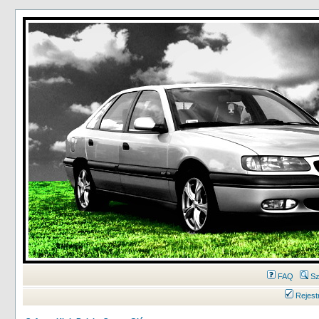
FAQ
Sz
Rejest