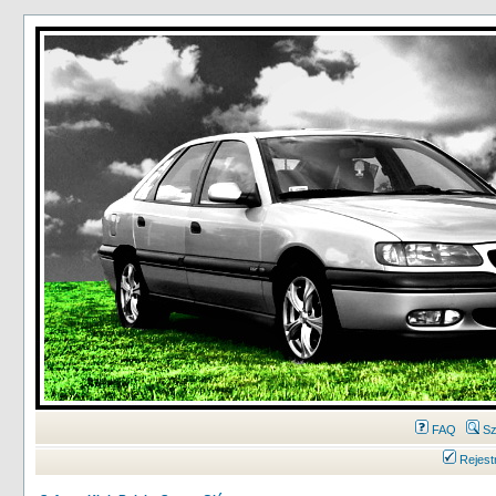
FAQ
Sz
Rejest