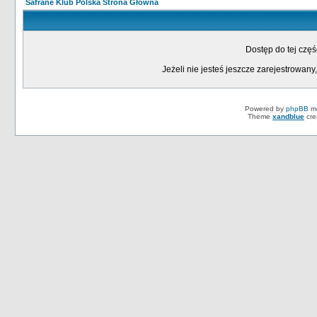
Safrane Klub Polska Strona Główna
Dostęp do tej czę
Jeżeli nie jesteś jeszcze zarejestrowany,
Powered by
phpBB
mo
Theme
xandblue
cre