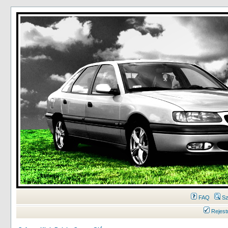
FAQ
Sz
Rejest