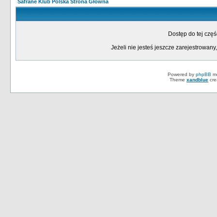
Safrane Klub Polska Strona Główna
Dostęp do tej czę
Jeżeli nie jesteś jeszcze zarejestrowany,
Powered by
phpBB
mo
Theme
xandblue
cre