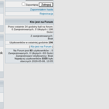
Zapamiętaj
Zapomniałem hasła
Rejestracja
Kto jest na Forum
Przez ostatnie 24 godziny byli na forum:
0 Zarejestrowanych, 0 Ukrytych i 196
Gości
Z zarejestrowanych:
Brak
Użytkowników w ostatniej godzinie:
196
Kto jest na Forum
[
]
Na Forum jest
83
użytkowników :: 0
ek
Zarejestrowanych, 0 Ukrytych i 83 Gości
Zarejestrowani Użytkownicy: Brak
Najwięcej użytkowników
3335
było
obecnych 2026-05-08, 13:05