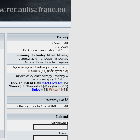
Dzisiaj
Czas: 5:40
7 8 2026
Do końca roku zostało 147 dni.
Imieniny obchodzą
: Albert, Alberta,
Albertyna, Anna, Dobiemir, Donat,
Donata, Doris, Dorota, Kajetan
Użytkownicy obchodzący dziś urodziny:
dracos
(31)
(złóż życzenia)
Użytkownicy obchodzący urodziny w
ciągu następnych 14 dni:
kr72
(54)
luk-asz
(36)
marcelDream
(40)
Slavek
(57)
Slawekbok
(42)
sylw555
(52)
Śpioch
(43)
Wiktor46
(48)
Witamy Gość
Obecny czas to 2026-08-07, 05:40
Zaloguj
Użytkownik:
Hasło: