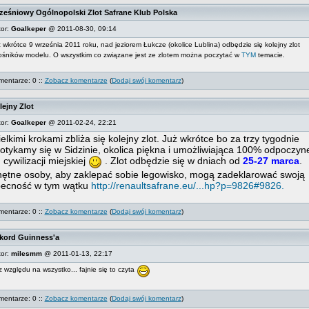
ześniowy Ogólnopolski Zlot Safrane Klub Polska
or:
Goalkeper
@ 2011-08-30, 09:14
 wkrótce 9 września 2011 roku, nad jeziorem Łukcze (okolice Lublina) odbędzie się kolejny zlot
ośników modelu. O wszystkim co związane jest ze zlotem można poczytać w
TYM
temacie.
entarze: 0 ::
Zobacz komentarze
(
Dodaj swój komentarz
)
lejny Zlot
or:
Goalkeper
@ 2011-02-24, 22:21
elkimi krokami zbliża się kolejny zlot. Już wkrótce bo za trzy tygodnie
otykamy się w Sidzinie, okolica piękna i umożliwiająca 100% odpoczyn
 cywilizacji miejskiej
. Zlot odbędzie się w dniach od
25-27 marca
.
ętne osoby, aby zaklepać sobie legowisko, mogą zadeklarować swoją
ecność w tym wątku
http://renaultsafrane.eu/...hp?p=9826#9826.
entarze: 0 ::
Zobacz komentarze
(
Dodaj swój komentarz
)
kord Guinness'a
or:
milesmm
@ 2011-01-13, 22:17
 względu na wszystko... fajnie się to czyta
entarze: 0 ::
Zobacz komentarze
(
Dodaj swój komentarz
)