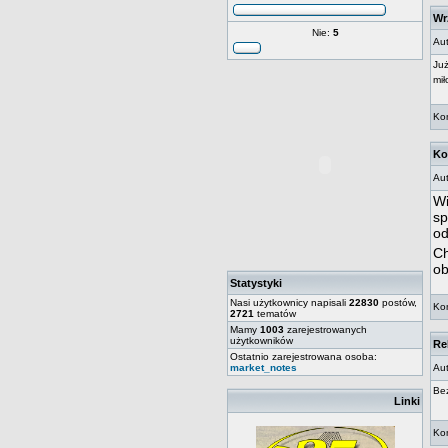
Wr
Nie:
5
Aut
Już
mił
Kom
Ko
Aut
Wi
sp
od
Ch
ob
Statystyki
Nasi użytkownicy napisali
22830
postów,
Kom
2721
tematów
Mamy
1003
zarejestrowanych
użytkowników
Re
Ostatnio zarejestrowana osoba:
market_notes
Aut
Bez
Linki
Kom