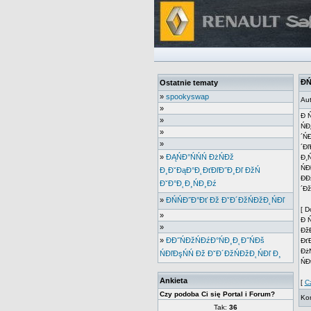
Đ
Ostatnie tematy
»
spookyswap
Aut
»
Đ 
»
ŃĐ
»
´Ń
»
´Đľ
»
ĐĄŃĐ°ŃŃŃ ĐżŃĐž
Đ¸Ń
ŃĐ
Đ¸ĐˇĐąĐ°Đ˛ĐťĐľĐ˝Đ¸Đľ ĐžŃ
ĐĐ
ĐˇĐ°Đ˛Đ¸ŃĐ¸Đź
´Đž
»
ĐŃŃĐ˝Đ°Đť Đž ĐˇĐ´ĐžŃĐžĐ˛ŃĐľ
[ D
»
Đ 
»
ĐžĐ
»
ĐĐ˝ŃĐžŃĐźĐ°ŃĐ¸Đ˛Đ˝ŃĐš
ĐťĐ
ĐżŃ
ŃĐľĐşŃŃ Đž ĐˇĐ´ĐžŃĐžĐ˛ŃĐľ Đ¸
ŃĐ
Ankieta
[
Cz
Czy podoba Ci się Portal i Forum?
Kom
Tak:
36