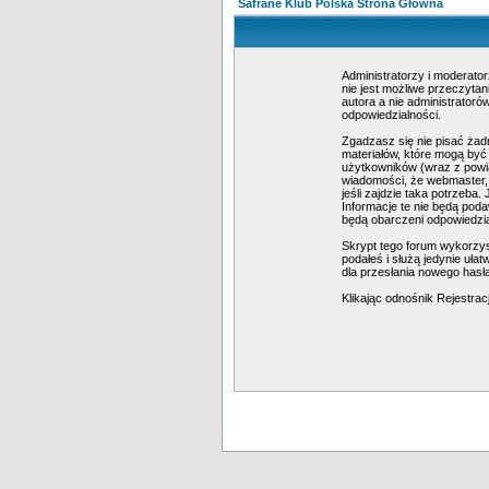
Safrane Klub Polska Strona Główna
Administratorzy i moderato
nie jest możliwe przeczyta
autora a nie administrator
odpowiedzialności.
Zgadzasz się nie pisać żad
materiałów, które mogą być
użytkowników (wraz z powia
wiadomości, że webmaster, 
jeśli zajdzie taka potrzeb
Informacje te nie będą pod
będą obarczeni odpowiedzi
Skrypt tego forum wykorzys
podałeś i służą jedynie uła
dla przesłania nowego hasł
Klikając odnośnik Rejestrac