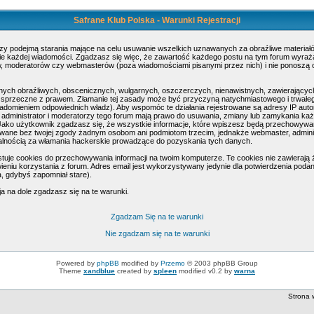
Safrane Klub Polska - Warunki Rejestracji
rzy podejmą starania mające na celu usuwanie wszelkich uznawanych za obraźliwe materiałó
nie każdej wiadomości. Zgadzasz się więc, że zawartość każdego postu na tym forum wyraża 
ów, moderatorów czy webmasterów (poza wiadomościami pisanymi przez nich) i nie ponoszą on
nych obraźliwych, obscenicznych, wulgarnych, oszczerczych, nienawistnych, zawierających
 sprzeczne z prawem. Złamanie tej zasady może być przyczyną natychmiastowego i trwałego
domieniem odpowiednich władz). Aby wspomóc te działania rejestrowane są adresy IP auto
administrator i moderatorzy tego forum mają prawo do usuwania, zmiany lub zamykania każ
a. Jako użytkownik zgadzasz się, że wszystkie informacje, które wpiszesz będą przechowyw
awane bez twojej zgody żadnym osobom ani podmiotom trzecim, jednakże webmaster, adminis
alnością za włamania hackerskie prowadzące do pozyskania tych danych.
tuje cookies do przechowywania informacji na twoim komputerze. Te cookies nie zawierają ż
twieniu korzystania z forum. Adres email jest wykorzystywany jedynie dla potwierdzenia podany
a, gdybyś zapomniał stare).
ja na dole zgadzasz się na te warunki.
Zgadzam Się na te warunki
Nie zgadzam się na te warunki
Powered by
phpBB
modified by
Przemo
© 2003 phpBB Group
Theme
xandblue
created by
spleen
modified v0.2 by
warna
Strona 