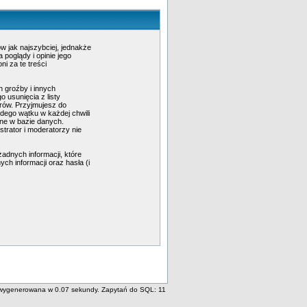
w jak najszybciej, jednakże
poglądy i opinie jego
i za te treści
 groźby i innych
 usunięcia z listy
rów. Przyjmujesz do
dego wątku w każdej chwili
ane w bazie danych.
trator i moderatorzy nie
adnych informacji, które
ch informacji oraz hasła (i
wygenerowana w 0.07 sekundy. Zapytań do SQL: 11