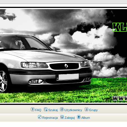
FAQ
Szukaj
Użytkownicy
Grupy
Rejestracja
Zaloguj
Album