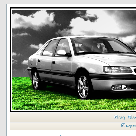
FAQ
Sz
Rejest