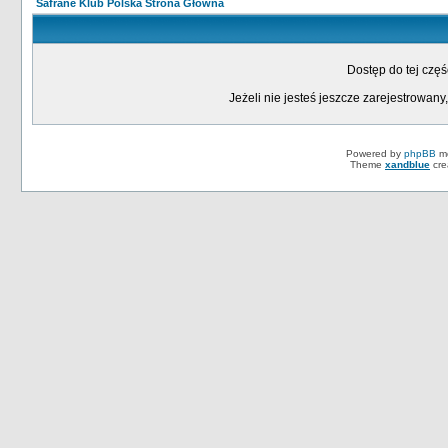
Safrane Klub Polska Strona Główna
Dostęp do tej czę
Jeżeli nie jesteś jeszcze zarejestrowany,
Powered by
phpBB
mo
Theme
xandblue
cre