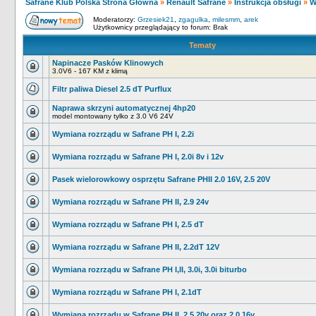
Safrane Klub Polska Strona Główna
»
Renault Safrane
»
Instrukcja obsługi
»
W
Moderatorzy:
Grzesiek21
,
zgagulka
,
milesmm
,
arek
Użytkownicy przeglądający to forum: Brak
Tematy
Napinacze Pasków Klinowych
3.0V6 - 167 KM z klimą
Filtr paliwa Diesel 2.5 dT Purflux
Naprawa skrzyni automatycznej 4hp20
model montowany tylko z 3.0 V6 24V
Wymiana rozrządu w Safrane PH I, 2.2i
Wymiana rozrządu w Safrane PH I, 2.0i 8v i 12v
Pasek wielorowkowy osprzętu Safrane PHII 2.0 16V, 2.5 20V
Wymiana rozrządu w Safrane PH II, 2.9 24v
Wymiana rozrządu w Safrane PH I, 2.5 dT
Wymiana rozrządu w Safrane PH II, 2.2dT 12V
Wymiana rozrządu w Safrane PH I,II, 3.0i, 3.0i biturbo
Wymiana rozrządu w Safrane PH I, 2.1dT
Wymiana rozrządu w Safrane PH II, 2.5 20v oraz 2.0 16v