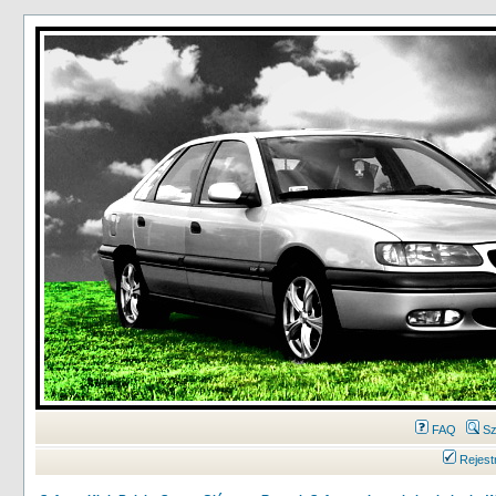
FAQ
Sz
Rejest