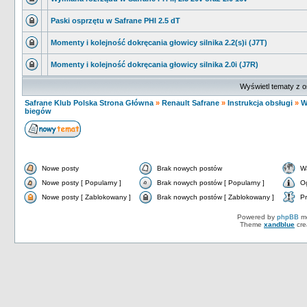
Paski osprzętu w Safrane PHI 2.5 dT
Momenty i kolejność dokręcania głowicy silnika 2.2(s)i (J7T)
Momenty i kolejność dokręcania głowicy silnika 2.0i (J7R)
Wyświetl tematy z o
Safrane Klub Polska Strona Główna
»
Renault Safrane
»
Instrukcja obsługi
»
W
biegów
Nowe posty
Brak nowych postów
W
Nowe posty [ Popularny ]
Brak nowych postów [ Popularny ]
O
Nowe posty [ Zablokowany ]
Brak nowych postów [ Zablokowany ]
Pr
Powered by
phpBB
mo
Theme
xandblue
cre